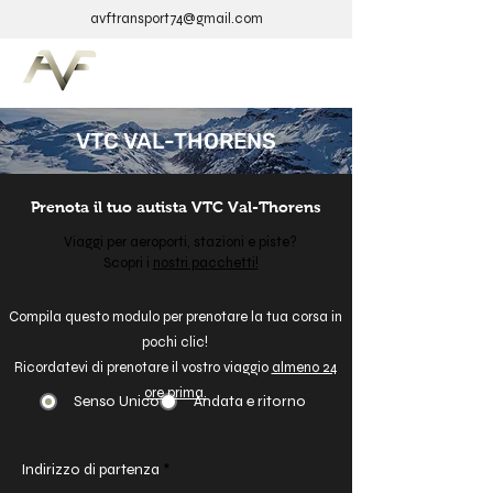
avftransport74@gmail.com
VTC VAL-THORENS
Prenota il tuo autista VTC Val-Thorens
Viaggi per aeroporti, stazioni e piste?
Scopri i
nostri pacchetti!
Compila questo modulo per prenotare la tua corsa in
pochi clic!
Ricordatevi di prenotare il vostro viaggio
almeno 24
ore prima.
Senso Unico
Andata e ritorno
Indirizzo di partenza