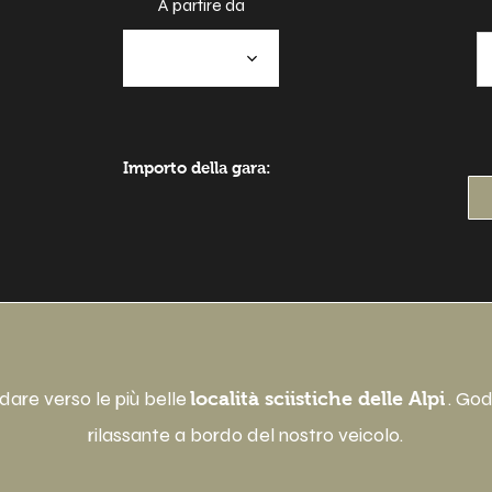
A partire da
a
Importo della gara:
idare verso le più belle
. God
località sciistiche delle Alpi
rilassante a bordo del nostro veicolo.