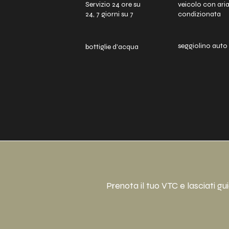
Servizio 24 ore su
veicolo con ari
24, 7 giorni su 7
condizionata
seggiolino auto
bottiglie d'acqua
Prenota il tuo VTC e lasciati gu