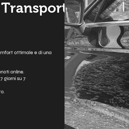
 Transport
omfort ottimale e di una
oti online.
7 giorni su 7
to.