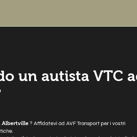
do un autista VTC 
?
? Affidatevi ad AVF Transport per i vostri
 Albertville
tiche.