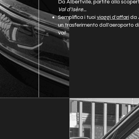
Da Albertville, partite alla scoper
Val d'Isère…
Semplifica i tuoi
viaggi d'affari
da A
un trasferimento dall'aeroporto d
voi!