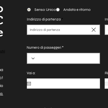
o
Senso Unico
Andata e ritorno
C
Indirizzo di partenza
In
e
Numero di passeggeri
stri
ua
Vai a:
Ri
c!
io
a.