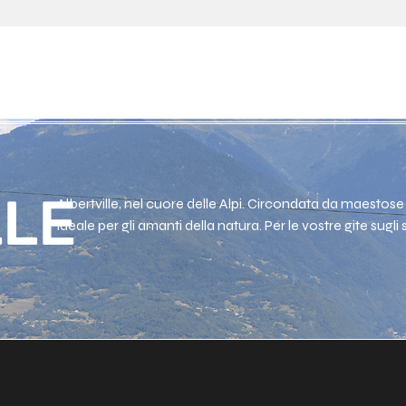
CITTÀ
PACCHET
LLE
Albertville, nel cuore delle Alpi. Circondata da maestose
ideale per gli amanti della natura. Per le vostre gite sugli s
montagna, vi offro un servizio VTC. Rilassatevi e godetev
tranquillità.