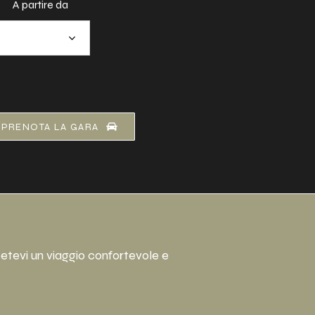
A partire da
PRENOTA LA GARA
etevi un viaggio confortevole e