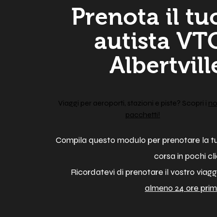
Prenota il tu
autista VT
Albertvill
Viaggi per aeroporti, stazioni e piste? Scopri i
no
pacchetti!
Compila questo modulo per prenotare la t
corsa in pochi cli
Ricordatevi di prenotare il vostro viagg
almeno 24 ore prim