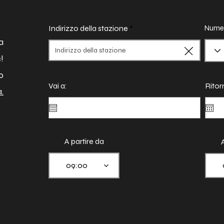
Indirizzo della stazione
Numer
a
!
o
Vai a:
Ritorn
.
A partire da
a
09:00