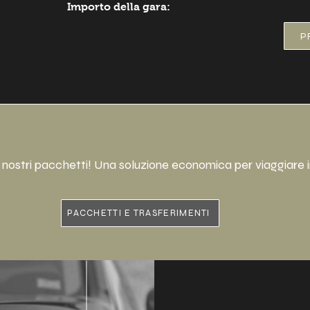
Importo della gara:
P
tri nostri pacchetti! Una soluzione economica per viaggiare in
PACCHETTI E TRASFERIMENTI