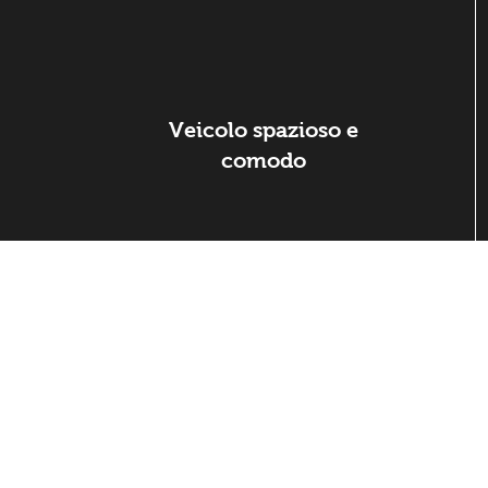
Veicolo spazioso e
comodo
Trasporto AVF
Trasferimenti
Informazioni su
Annecy - Aeroporto/stazione
Condizioni Gener
ferroviaria di Ginevra
politica sulla ri
Annecy - Lione Saint-Exupéry
Note legali
Trasferimento Ginevra-stazioni
sciistiche