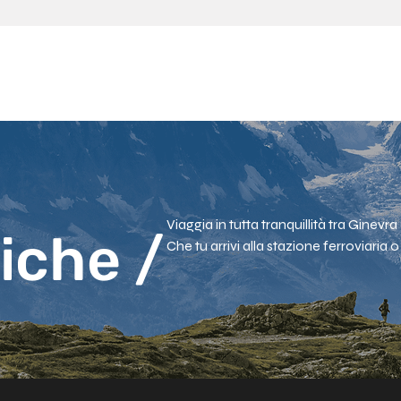
CITTÀ
PACCHET
o
Viaggia in tutta tranquillità tra Ginevra e
tiche /
Che tu arrivi alla stazione ferroviaria o
un trasferimento diretto e senza stress 