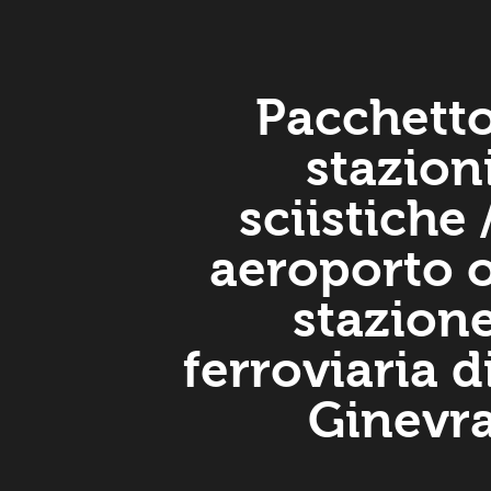
Pacchett
stazion
sciistiche 
aeroporto 
stazion
ferroviaria d
Ginevr