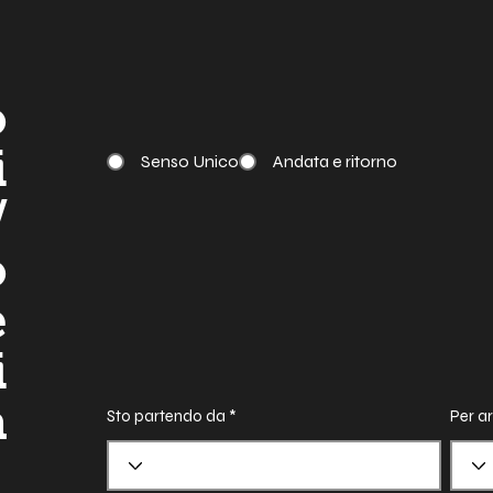
o
i
Senso Unico
Andata e ritorno
/
o
e
i
a
Sto partendo da
Per ar