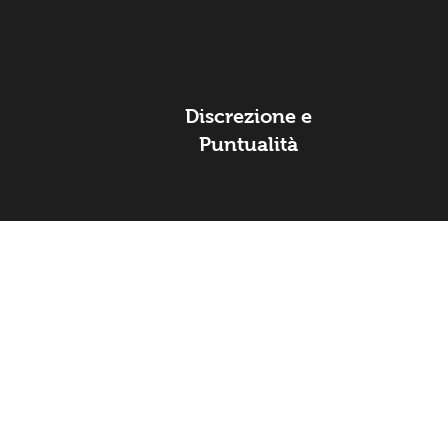
Discrezione e
Puntualità
Pagamento in 
 AVF Transport
ali dei Servizi
servatezza
Carta di cred