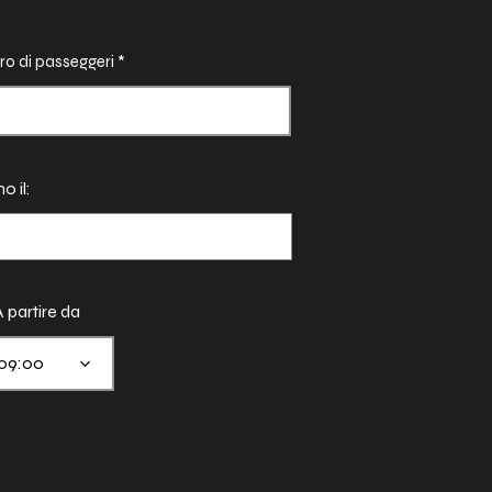
o di passeggeri
o il:
A partire da
09:00