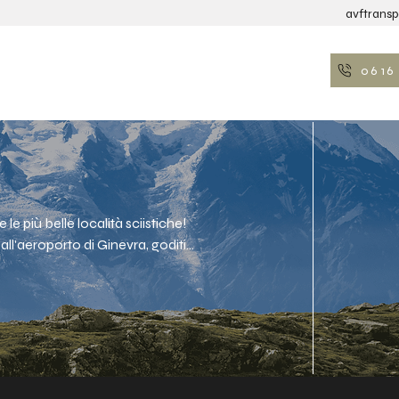
avftrans
06 16 
TI DI TRASFERIMENTO
TRASPORTO AVF
 le più belle località sciistiche! 
 all'aeroporto di Ginevra, goditi 
verso il tuo resort preferito.