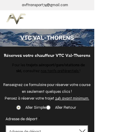
avftransport74@gmail.com
VTC VAL-THORENS
Réservez votre chauffeur VTC Val-Thorens
Pour les
trajets aéroport/gare/stations de
ski,
consultez
nos tarifs préférentiels
!
Renseignez ce formulaire pour réserver votre course
en seulement quelques clics !
Pensez à réserver votre trajet
24h avant minimum.
Aller Simple
Aller Retour
Adresse de départ