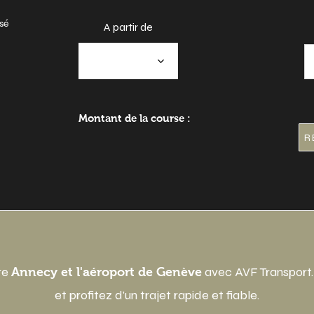
sé
A partir de
Montant de la course :
R
re
avec AVF Transport. 
Annecy et l'aéroport de Genève
et profitez d'un trajet rapide et fiable.