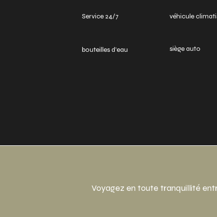
Service 24/7
véhicule climati
siège auto
bouteilles d'eau
Voyagez en toute tranquillité ent