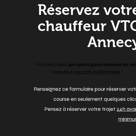
Réservez votr
chauffeur VT
Annec
Pour les trajets
aéroport/gare/stations de ski
consultez
nos tarifs préférentiels
!
Renseignez ce formulaire pour réserver vot
course en seulement quelques clics
Pensez à réserver votre trajet
24h ava
minimu