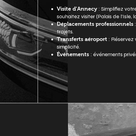
: Simplifiez vot
Visite d'Annecy
souhaitez visiter (Palais de l'Isle
:
Déplacements professionnels
trajets.
: Réservez v
Transferts aéroport
simplicité.​
: événements privés 
Événements