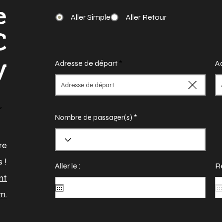
e
Aller Simple
Aller Retour
C
y
Adresse de départ
Ad
,
Nombre de passager(s)
re
 !
Aller le :
Re
nt
m.