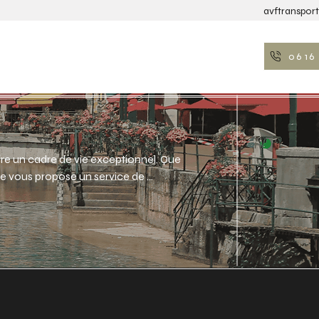
avftranspo
06 16 
FAITS TRANSFERTS
AVF TRANSPORT
fre un cadre de vie exceptionnel. Que 
e vous propose un service de 