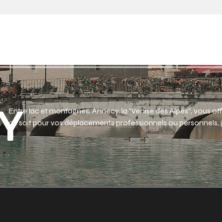
VILLES
FOR
CY
Entre lac et montagnes, Annecy, la "Venise des Alpes", vous of
ce soit pour vos déplacements professionnels ou personnels, j
transport pensé pour faciliter vos trajets.