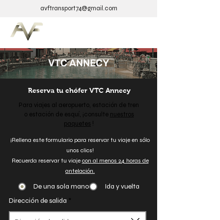
avftransport74@gmail.com
VTC ANNECY
Reserva tu chófer VTC Annecy
Para viajes al aeropuerto, estación de tren
o estación de esquí, ¡consulte
nuestros
paquetes
!
¡Rellena este formulario para reservar tu viaje en sólo
unos clics!
Recuerda reservar tu viaje
con al menos 24 horas de
antelación.
De una sola mano
Ida y vuelta
Dirección de salida